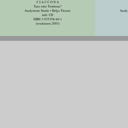
C I A C C O N A
Tanz oder Tombeau?
Analytische Studie • Helga Thoene
Analyt
inkl. CD
ISBN 3-935358-60-1
(erschienen 2003)